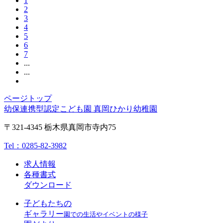
1
2
3
4
5
6
7
...
...
ページトップ
幼保連携型認定こども園 真岡ひかり幼稚園
〒321-4345 栃木県真岡市寺内75
Tel：
0285-82-3982
求人情報
各種書式
ダウンロード
子どもたちの
ギャラリー
園での生活やイベントの様子