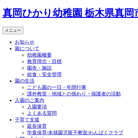
真岡ひかり幼稚園 栃木県真岡
メニュー
お知らせ
園について
幼稚園概要
教育理念・目標
園舎・施設
給食・安全管理
園の生活
こども園の一日・年間行事
課外教室・地域との係わり・
保護者の活動
入園のご案内
入園要項
よくある質問
子育て支援
延長保育
学童保育/未就園児親子教室/
わんぱくクラブ