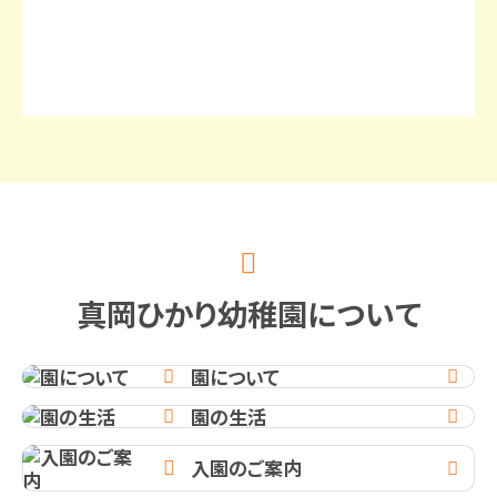
真
岡
ひ
か
り
幼
稚
園
に
つ
い
て
園について
園の生活
入園のご案内