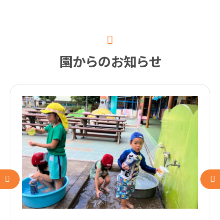
園
か
ら
の
お
知
ら
せ