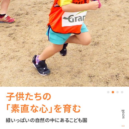
各種書式
求人情報
ダウンロード
保護者向け
情報
〒321-4345 栃木県真岡市寺内75
子
供
た
ち
の
0285-82-3982
Tel：
「
素
直
な
心
」
を
育
む
お問い合わせ
scroll
緑いっぱいの自然の中にあるこども園