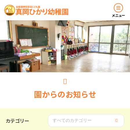
メニュー
お知らせ
園について
園の生活
園
か
ら
の
お
知
ら
せ
入園のご案内
子育て支援
カテゴリー